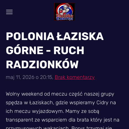
POLONIA ŁAZISKA
GÓRNE - RUCH
RADZIONKÓW
maj 11, 2026 o 20:15,
Brak komentarzy
Wolny weekend od meczu część naszej grupy
spędza w Łaziskach, gdzie wspieramy Cidry na
ich meczu wyjazdowym. Mamy ze sobą
transparent ze wsparciem dla brata który jest na
przymusowych wakacjach. Borys trzymaj się